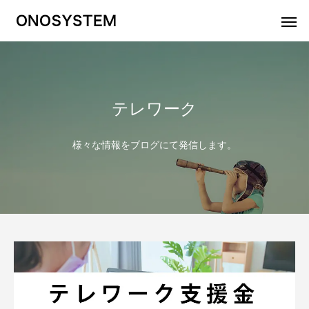
テレワーク
Warning
Warning
/home/onomin1786
/home/onomin1786
Warning
Warning
/home/onomin178
/home/onomin178
様々な情報をブログにて発信します。
総合電気通信工事
オフ
各種対応可能工事
複合機・ビ