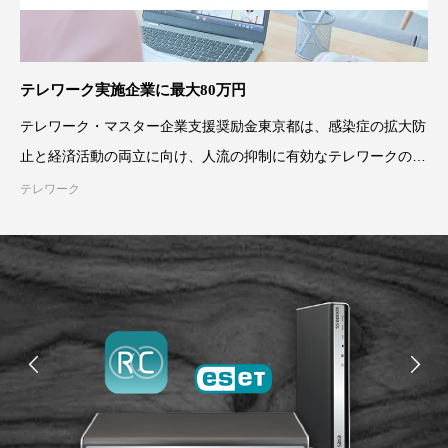
テレワーク実施企業に最大80万円
テレワーク・マスター企業支援奨励金東京都は、感染症の拡大防
止と経済活動の両立に向け、人流の抑制に有効なテレワークの更
なる普及と定着を図るた
テレワーク
人