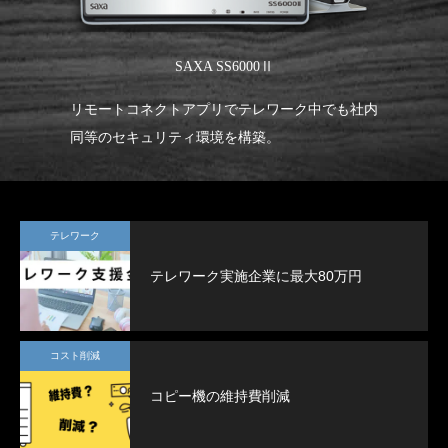
SAXA SS6000Ⅱ
ー
リモートコネクトアプリでテレワーク中でも社内
ム
同等のセキュリティ環境を構築。
を
テレワーク
テレワーク実施企業に最大80万円
コスト削減
コピー機の維持費削減